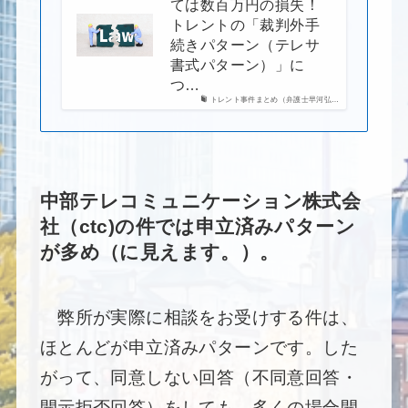
ては数百万円の損失！
トレントの「裁判外手
続きパターン（テレサ
書式パターン）」に
つ…
トレント事件まとめ（弁護士早河弘…
中部テレコミュニケーション株式会
社（ctc)の件では申立済みパターン
が多め（に見えます。）。
弊所が実際に相談をお受けする件は、
ほとんどが申立済みパターンです。した
がって、同意しない回答（不同意回答・
開示拒否回答）をしても、多くの場合開