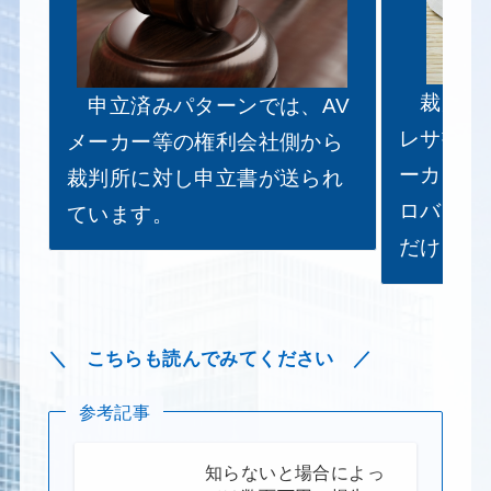
裁判外手
申立済みパターンでは、AV
レサ書式
メーカー等の権利会社側から
ーカー等
裁判所に対し申立書が送られ
ロバイダ
ています。
だけです
＼ こちらも読んでみてください ／
参考記事
知らないと場合によっ