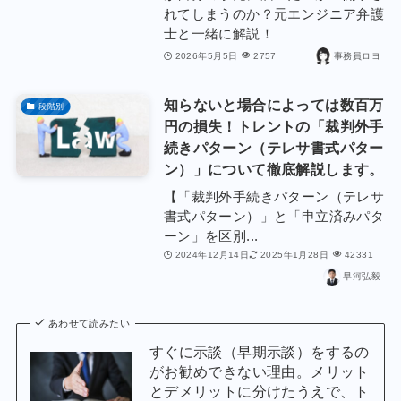
れてしまうのか？元エンジニア弁護
士と一緒に解説！
2026年5月5日
2757
事務員ロヨ
知らないと場合によっては数百万
段階別
円の損失！トレントの「裁判外手
続きパターン（テレサ書式パター
ン）」について徹底解説します。
【「裁判外手続きパターン（テレサ
書式パターン）」と「申立済みパタ
ーン」を区別...
2024年12月14日
2025年1月28日
42331
早河弘毅
あわせて読みたい
すぐに示談（早期示談）をするの
がお勧めできない理由。メリット
とデメリットに分けたうえで、ト