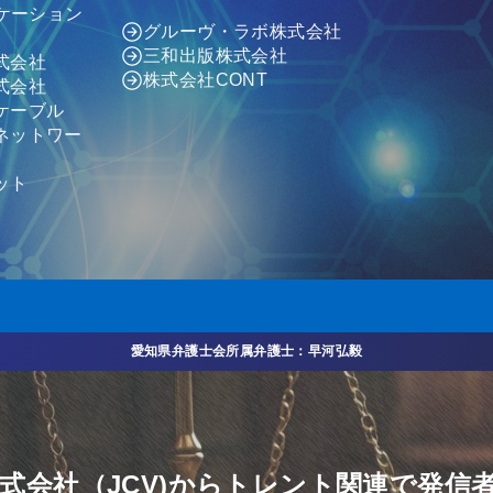
ニケーション
グルーヴ・ラボ株式会社
三和出版株式会社
式会社
株式会社CONT
式会社
ケーブル
ネットワー
ット
愛知県弁護士会所属弁護士：早河弘毅
式会社（JCV)からトレント関連で発信