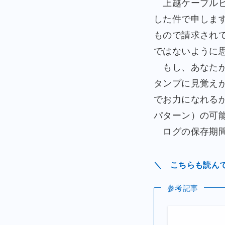
上越ケーブルビ
した件で申しま
もので請求され
ではないように
もし、あなたが
タンプに見覚え
でお力になれる
パターン）の可
ログの保存期間
＼ こちらも読ん
参考記事