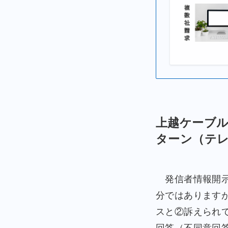
上越ケーブル
ターン（テ
発信者情報開示
分ではあります
スと②訴えられ