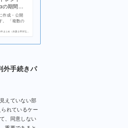
αの期間…
に作成・公開
す。 「複数の
事件まとめ（弁護士早河弘…
判外手続きパ
見えていない部
えられているケー
て、同意しない