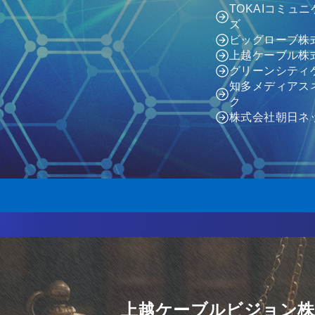
TOKAIコミュ
ズ
ビッグローブ株
上越ケーブル株
グリーンシティ
知多メディアス
ク
株式会社朝日ネ
上越ケーブルビジョン株