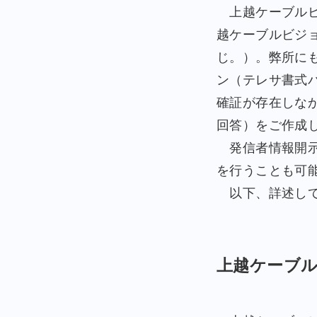
上越ケーブルビ
越ケーブルビジ
じ。）。弊所に
ン（テレサ書式
確証が存在しな
回答）をご作成
発信者情報開示
を行うことも可
以下、詳述して
上越ケーブル