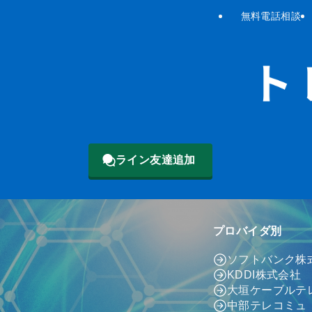
無料電話相談
ライン友達追加
プロバイダ別
ソフトバンク株
KDDI株式会社
大垣ケーブルテ
中部テレコミュ（c