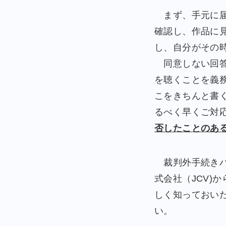
まず、手元に届
確認し、作品に
し、自分がその
同意しない回答
を聴くことを義
こをきちんと書
るべく早くご対
否したことのあ
裁判外手続きパ
式会社（JCV)
しく知っておい
い。