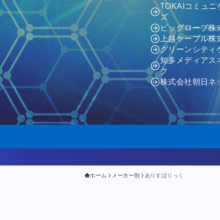
TOKAIコミュ
ズ
ビッグローブ株
上越ケーブル株
グリーンシティ
知多メディアス
ク
株式会社朝日ネ
ホーム
メーカー別
ありすほりっく