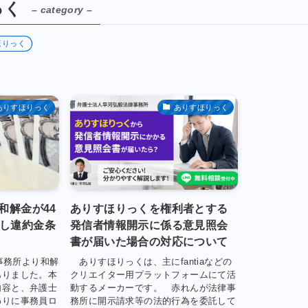
っく
– category –
ほりっく
ありすほりっく
ありすほりっく
和解金が44
ありすほりっくを権利者とする
だし違約金条
発信者情報開示に係る意見照会
。
書が届いた場合の対応について
律事務所より和解
ありすほりっくは、主にfantiaなどの
ありました。本
クリエイター用プラットフォームにて活
内容と、弁護士
動するメーカーです。 赤れんが法律事
わりに事務員ロ
務所に開示請求等の法的行為を委託して