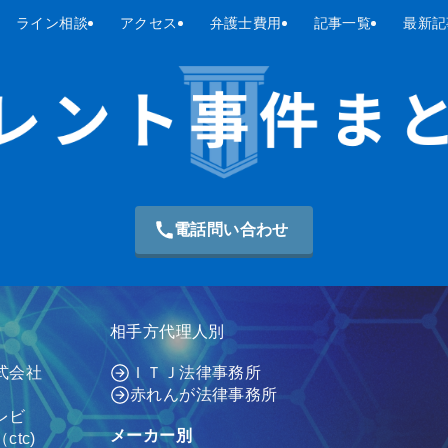
ライン相談
アクセス
弁護士費用
記事一覧
最新記
電話問い合わせ
相手方代理人別
式会社
ＩＴＪ法律事務所
赤れんが法律事務所
レビ
メーカー別
tc)