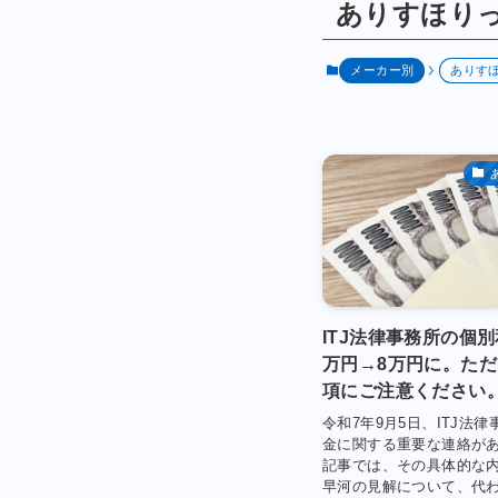
ありすほり
メーカー別
ありす
ITJ法律事務所の個別
万円→8万円に。た
項にご注意ください
令和7年9月5日、ITJ法
金に関する重要な連絡が
記事では、その具体的な
早河の見解について、代