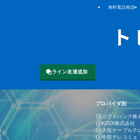
無料電話相談
ライン友達追加
プロバイダ別
ソフトバンク株
KDDI株式会社
大垣ケーブルテ
中部テレコミュ（c