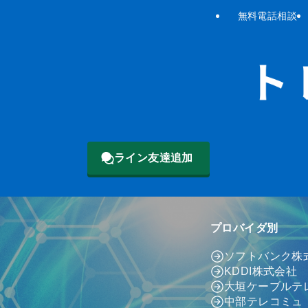
無料電話相談
ライン友達追加
プロバイダ別
ソフトバンク株
KDDI株式会社
大垣ケーブルテ
中部テレコミュ（c