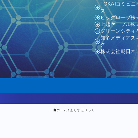
TOKAIコミュ
ズ
ビッグローブ株
上越ケーブル株
グリーンシティ
知多メディアス
ク
株式会社朝日ネ
ホーム
ありすほりっく