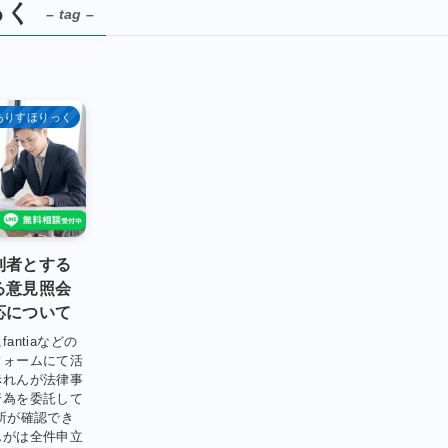
っく
– tag –
ありすほりっく
利者とする
る意見照会
応について
ntiaなどの
フォームにて活
赤れんが法律事
行為を委託して
所が確認でき
んがは全件申立