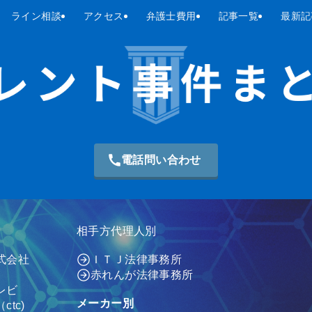
ライン相談
アクセス
弁護士費用
記事一覧
最新記
電話問い合わせ
相手方代理人別
式会社
ＩＴＪ法律事務所
赤れんが法律事務所
レビ
メーカー別
tc)