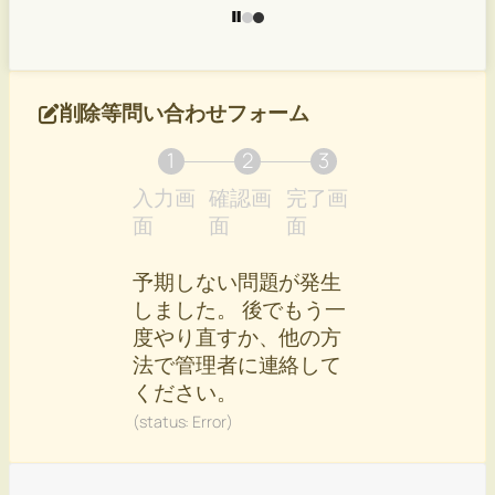
削除等問い合わせフォーム
1
2
3
入力画
確認画
完了画
現
現
現
面
面
面
在
在
在
表
表
表
予期しない問題が発生
示
示
示
しました。 後でもう一
さ
さ
さ
度やり直すか、他の方
れ
れ
れ
法で管理者に連絡して
て
て
て
ください。
い
い
い
(status: Error)
る
る
る
画
画
画