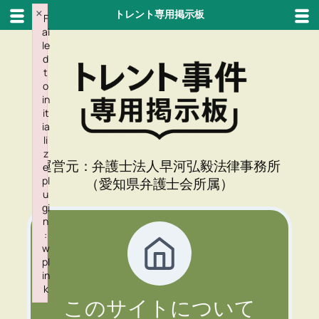
×
トレント専用掲示板
F
ai
内
le
容
d
t
を
o
ス
in
キ
it
ia
ッ
li
プ
z
運営元：弁護士法人早河弘毅法律事務所
e
pl
（愛知県弁護士会所属）
u
gi
n
:
w
pl
in
k
このサイトについて
Failed to initialize plugin: wplink