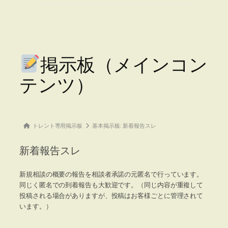
掲示板（メインコン
テンツ）
Forum
トレント専用掲示板
基本掲示板: 新着報告スレ
breadcrumbs
新着報告スレ
–
You
新規相談の概要の報告を相談者承諾の元匿名で行っています。
are
同じく匿名での到着報告も大歓迎です。（同じ内容が重複して
here:
投稿される場合がありますが、投稿はお客様ごとに管理されて
います。）