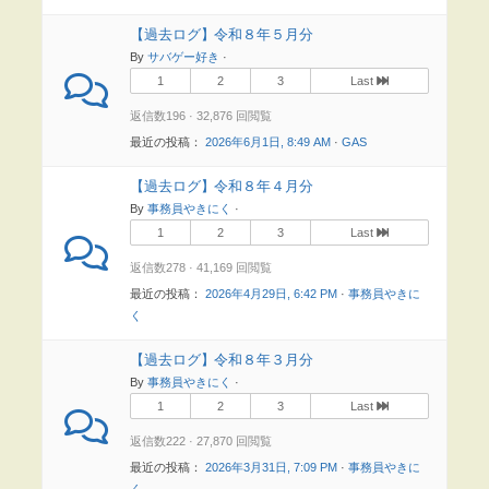
【過去ログ】令和８年５月分
By
サバゲー好き
·
1
2
3
Last
返信数196 · 32,876 回閲覧
最近の投稿：
2026年6月1日, 8:49 AM
·
GAS
【過去ログ】令和８年４月分
By
事務員やきにく
·
1
2
3
Last
返信数278 · 41,169 回閲覧
最近の投稿：
2026年4月29日, 6:42 PM
·
事務員やきに
く
【過去ログ】令和８年３月分
By
事務員やきにく
·
1
2
3
Last
返信数222 · 27,870 回閲覧
最近の投稿：
2026年3月31日, 7:09 PM
·
事務員やきに