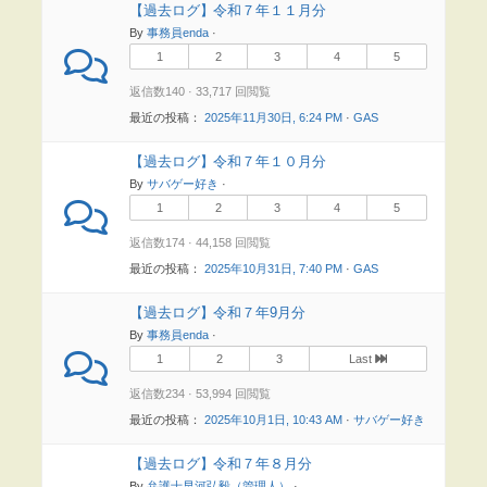
【過去ログ】令和７年１１月分
By
事務員enda
·
1
2
3
4
5
返信数140 · 33,717 回閲覧
最近の投稿：
2025年11月30日, 6:24 PM
·
GAS
【過去ログ】令和７年１０月分
By
サバゲー好き
·
1
2
3
4
5
返信数174 · 44,158 回閲覧
最近の投稿：
2025年10月31日, 7:40 PM
·
GAS
【過去ログ】令和７年9月分
By
事務員enda
·
1
2
3
Last
返信数234 · 53,994 回閲覧
最近の投稿：
2025年10月1日, 10:43 AM
·
サバゲー好き
【過去ログ】令和７年８月分
By
弁護士早河弘毅（管理人）
·