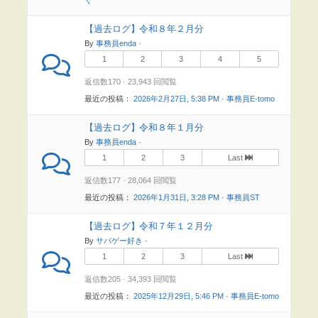
く
【過去ログ】令和８年２月分
By
事務員enda
·
1
2
3
4
5
返信数170 · 23,943 回閲覧
最近の投稿：
2026年2月27日, 5:38 PM
·
事務員E-tomo
【過去ログ】令和８年１月分
By
事務員enda
·
1
2
3
Last
返信数177 · 28,064 回閲覧
最近の投稿：
2026年1月31日, 3:28 PM
·
事務員ST
【過去ログ】令和７年１２月分
By
サバゲー好き
·
1
2
3
Last
返信数205 · 34,393 回閲覧
最近の投稿：
2025年12月29日, 5:46 PM
·
事務員E-tomo