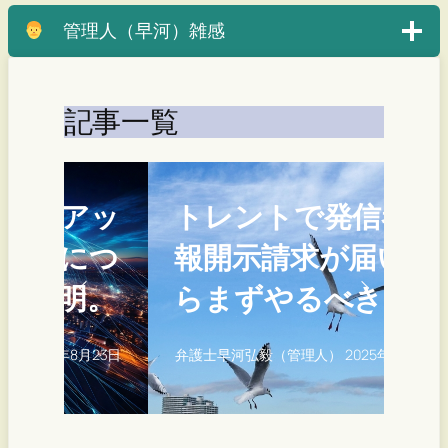
管理人（早河）雑感
記事一覧
アッ
トレントで発信者情
につ
報開示請求が届いた
明。
らまずやるべきこと
月23日
弁護士早河弘毅（管理人）
2025年8月22日