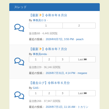
スレッド
【最新
】令和８年８月分
By
事務員ロヨ
·
1
2
返信数68 · 4,445 回閲覧
最近の投稿：
2026年8月7日, 3:55 PM
·
peach
【最新
】令和８年７月分
By
事務員enda
·
1
2
3
Last
返信数229 · 36,146 回閲覧
最近の投稿：
2026年7月31日, 4:14 PM
·
megane
【過去ログ】令和８年６月分
By
GAS
·
1
2
3
Last
返信数266 · 37,947 回閲覧
最近の投稿：
2026年7月1日, 11:16 AM
·
トカリン