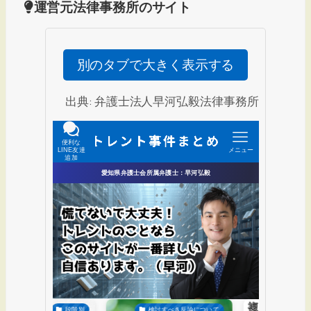
面
面
面
運営元法律事務所のサイト
で
で
で
す。
す。
す。
別のタブで大きく表示する
出典: 弁護士法人早河弘毅法律事務所