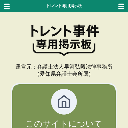
トレント専用掲示板
内
容
を
ス
キ
ッ
プ
運営元：弁護士法人早河弘毅法律事務所
（愛知県弁護士会所属）
このサイトについて