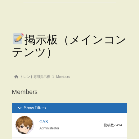
掲示板（メインコン
テンツ）
Forum
トレント専用掲示板
Members
breadcrumbs
Members
–
You
Show Filters
are
here:
GAS
投稿数2,494
Administrator