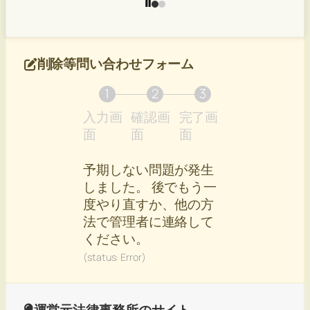
削除等問い合わせフォーム
1
2
3
入力画
確認画
完了画
現
現
現
面
面
面
在
在
在
表
表
表
予期しない問題が発生
示
示
示
しました。 後でもう一
さ
さ
さ
度やり直すか、他の方
れ
れ
れ
法で管理者に連絡して
て
て
て
ください。
い
い
い
(status: Error)
る
る
る
画
画
画
面
面
面
運営元法律事務所のサイト