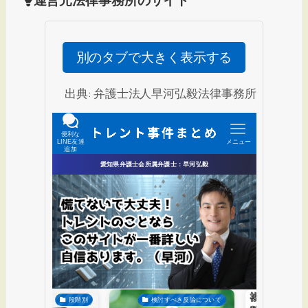
で
で
で
す。
す。
す。
別のタブで大きく表示する
出典: 弁護士法人早河弘毅法律事務所