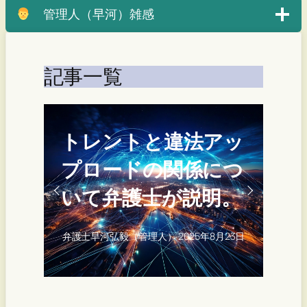
管理人（早河）雑感
記事一覧
アッ
トレントで発信者情
につ
報開示請求が届いた
明。
らまずやるべきこと
月23日
弁護士早河弘毅（管理人）
2025年8月22日