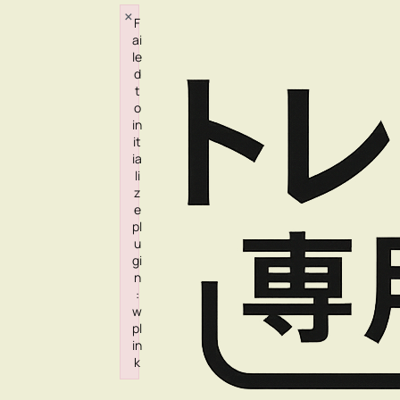
×
F
内
ai
容
le
d
を
t
ス
o
in
キ
it
ia
ッ
li
プ
z
e
pl
u
gi
n
:
w
pl
in
k
Failed to initialize plugin: wplink