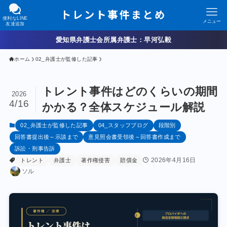
便利なLINE
メニュー
友達追加
愛知県弁護士会所属弁護士：早河弘毅
ホーム
02_弁護士が監修した記事
トレント事件はどのくらいの期間
2026
4/16
かかる？全体スケジュール解説
02_弁護士が監修した記事
04_スタッフブログ
段階別
回答書提出後～示談まで
意見照会書受領後～回答書作成まで
訴訟・刑事告訴
2026年4月16日
トレント
弁護士
著作権侵害
賠償金
ソル