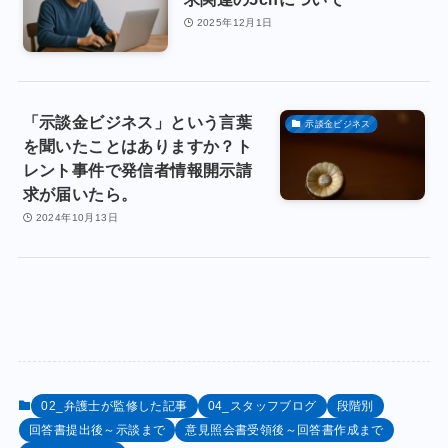
2025年12月1日
「示談金ビジネス」という言葉
示談金ビジネス
を聞いたことはありますか？ト
レント事件で発信者情報開示請
求が届いたら。
2024年10月13日
02_弁護士が監修した記事
04_スタッフブログ
段階別
回答書提出後～示談まで
意見照会書受領後～回答書作成まで