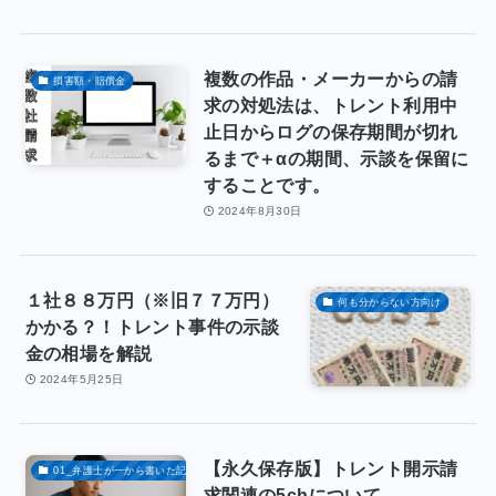
複数の作品・メーカーからの請
損害額・賠償金
求の対処法は、トレント利用中
止日からログの保存期間が切れ
るまで＋αの期間、示談を保留に
することです。
2024年8月30日
１社８８万円（※旧７７万円）
何も分からない方向け
かかる？！トレント事件の示談
金の相場を解説
2024年5月25日
【永久保存版】トレント開示請
01_弁護士が一から書いた記事
求関連の5chについて