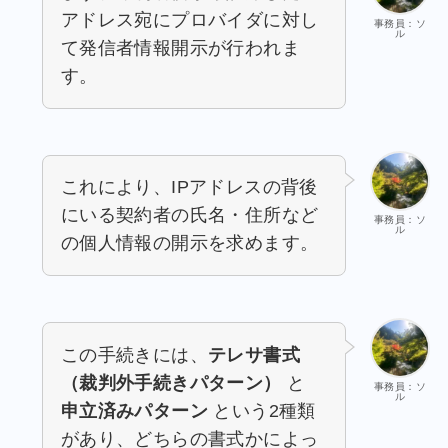
アドレス宛にプロバイダに対し
事務員：ソ
ル
て発信者情報開示が行われま
す。
これにより、IPアドレスの背後
にいる契約者の氏名・住所など
事務員：ソ
ル
の個人情報の開示を求めます。
この手続きには、
テレサ書式
（裁判外手続きパターン）
と
事務員：ソ
ル
申立済みパターン
という2種類
があり、どちらの書式かによっ