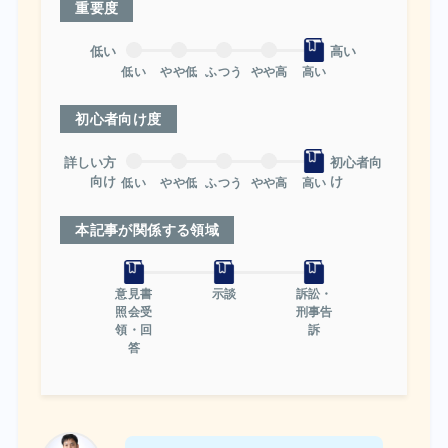
重要度
低い
高い
低い
やや低
ふつう
やや高
高い
初心者向け度
詳しい方
初心者向
向け
け
低い
やや低
ふつう
やや高
高い
本記事が関係する領域
意見書
示談
訴訟・
照会受
刑事告
領・回
訴
答