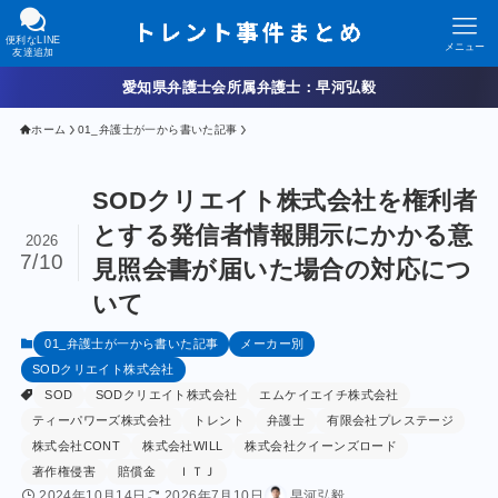
便利なLINE
メニュー
友達追加
愛知県弁護士会所属弁護士：早河弘毅
ホーム
01_弁護士が一から書いた記事
SODクリエイト株式会社を権利者
とする発信者情報開示にかかる意
2026
7/10
見照会書が届いた場合の対応につ
いて
01_弁護士が一から書いた記事
メーカー別
SODクリエイト株式会社
SOD
SODクリエイト株式会社
エムケイエイチ株式会社
ティーパワーズ株式会社
トレント
弁護士
有限会社プレステージ
株式会社CONT
株式会社WILL
株式会社クイーンズロード
著作権侵害
賠償金
ＩＴＪ
2024年10月14日
2026年7月10日
早河弘毅