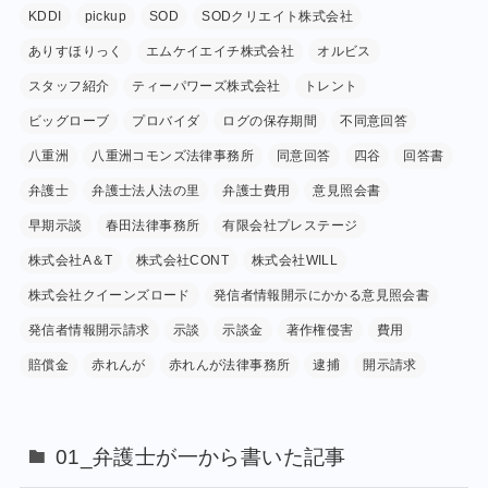
KDDI
pickup
SOD
SODクリエイト株式会社
ありすほりっく
エムケイエイチ株式会社
オルビス
スタッフ紹介
ティーパワーズ株式会社
トレント
ビッグローブ
プロバイダ
ログの保存期間
不同意回答
八重洲
八重洲コモンズ法律事務所
同意回答
四谷
回答書
弁護士
弁護士法人法の里
弁護士費用
意見照会書
早期示談
春田法律事務所
有限会社プレステージ
株式会社A＆T
株式会社CONT
株式会社WILL
株式会社クイーンズロード
発信者情報開示にかかる意見照会書
発信者情報開示請求
示談
示談金
著作権侵害
費用
賠償金
赤れんが
赤れんが法律事務所
逮捕
開示請求
01_弁護士が一から書いた記事