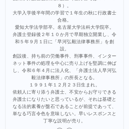
８）。
大学入学後半年間の学習で１年生の秋に行政書士
合格。
愛知大学法学部卒。名古屋大学法科大学院卒。
弁護士登録後２年１０か月で早期独立開業し、令
和５年９月１日に「早河弘毅法律事務所」を創
設。
創設後、持ち前の労働事件、刑事事件、インター
ネット事件の処理を中心に売り上げを堅調に伸ば
し、令和６年４月に法人化、「弁護士法人早河弘
毅法律事務所」の所長となる。
１９９１年１２月２３日生まれ。
依頼人に寄り添う弁護士、不安からお守りできる
弁護士になりたいと思っているが、それは基礎と
なる法的素養が盤石であることが前提であって、
単なる巧言令色を意味しない。早いレスポンスと
丁寧な説明が売り。