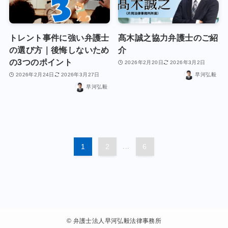
トレント事件に強い弁護士
髙木誠之協力弁護士のご紹
の選び方｜後悔しないため
介
の3つのポイント
2026年2月20日
2026年3月2日
2026年2月24日
2026年3月27日
早河弘毅
早河弘毅
1
2
...
6
©
弁護士法人早河弘毅法律事務所