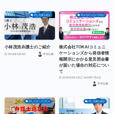
06_弁護士紹介
何も分からない方向け
小林茂浩弁護士のご紹介
株式会社TOKAIコミュニ
ケーションズから発信者情
2026年3月4日
早河弘毅
報開示にかかる意見照会書
が届いた場合の対応につい
て
2026年3月1日
2026年7月4日
早河弘毅
04_スタッフブログ
06_弁護士紹介