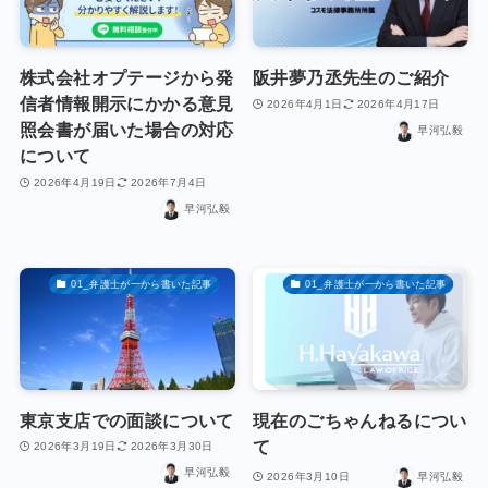
株式会社オプテージから発
阪井夢乃丞先生のご紹介
信者情報開示にかかる意見
2026年4月1日
2026年4月17日
照会書が届いた場合の対応
早河弘毅
について
2026年4月19日
2026年7月4日
早河弘毅
01_弁護士が一から書いた記事
01_弁護士が一から書いた記事
東京支店での面談について
現在のごちゃんねるについ
て
2026年3月19日
2026年3月30日
早河弘毅
2026年3月10日
早河弘毅