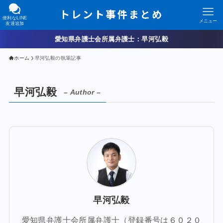
便利なLINE
メニュー
友達追加
愛知県弁護士会所属弁護士：早河弘毅
ホーム
早河弘毅の執筆記事
早河弘毅
– Author –
早河弘毅
愛知県弁護士会所属弁護士（登録番号は６０２０