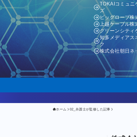
TOKAIコミュ
ズ
ビッグローブ株
上越ケーブル株
グリーンシティ
知多メディアス
ク
株式会社朝日ネ
ホーム
02_弁護士が監修した記事