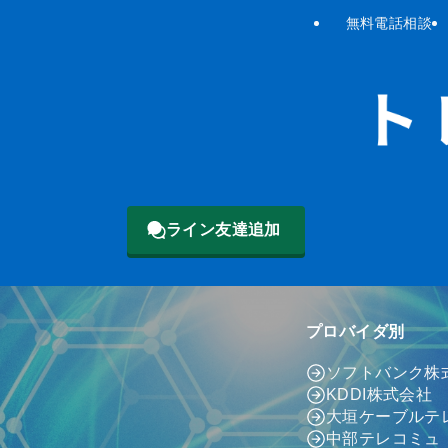
無料電話相談
ライン友達追加
プロバイダ別
ソフトバンク株
KDDI株式会社
大垣ケーブルテ
中部テレコミュ（c