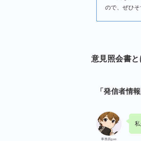
ので、ぜひそ
意見照会書と
「発信者情
私
事務員gas