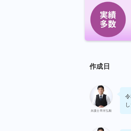
作成日
令
し
弁護士早河弘毅