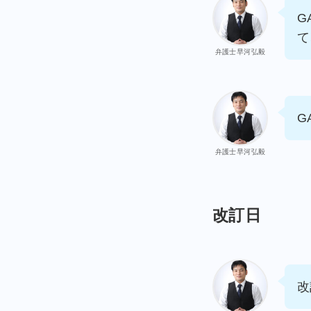
G
て
弁護士早河弘毅
G
弁護士早河弘毅
改訂日
改