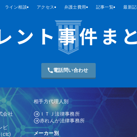
ライン相談
アクセス
弁護士費用
記事一覧
最新記
電話問い合わせ
相手方代理人別
式会社
ＩＴＪ法律事務所
赤れんが法律事務所
レビ
メーカー別
tc)