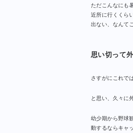
ただこんなにも
近所に行くくら
出ない、なんて
思い切って
さすがにこれで
と思い、久々に
幼少期から野球
動するならキャ