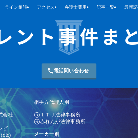
ライン相談
アクセス
弁護士費用
記事一覧
最新記
電話問い合わせ
相手方代理人別
式会社
ＩＴＪ法律事務所
赤れんが法律事務所
レビ
メーカー別
tc)