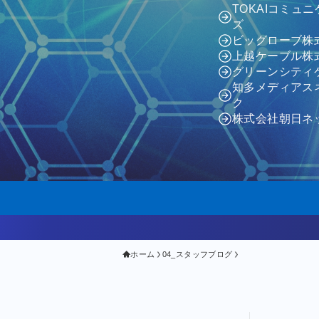
TOKAIコミュ
ズ
ビッグローブ株
上越ケーブル株
グリーンシティ
知多メディアス
ク
株式会社朝日ネ
ホーム
04_スタッフブログ