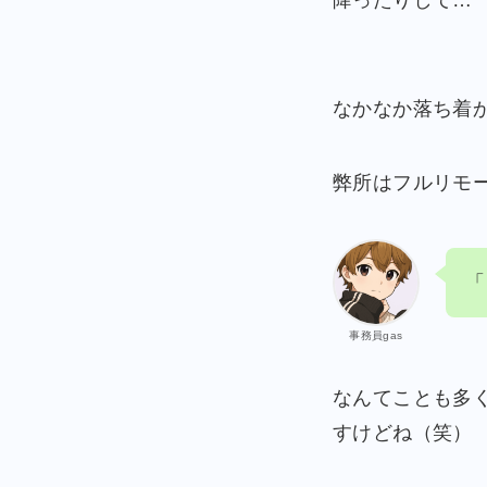
なかなか落ち着
弊所はフルリモ
「
事務員gas
なんてことも多
すけどね（笑）