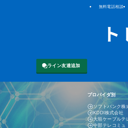
無料電話相談
ライン友達追加
プロバイダ別
ソフトバンク株
KDDI株式会社
大垣ケーブルテ
中部テレコミュ（c