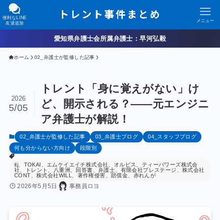
便利なLINE
メニュー
友達追加
愛知県弁護士会所属弁護士：早河弘毅
ホーム
02_弁護士が監修した記事
トレント「身に覚えがない」け
2026
ど、開示される？——元エンジニ
5/05
ア弁護士が解説！
02_弁護士が監修した記事
03_弁護士ブログ
04_スタッフブログ
何も分からない方向け
段階別
itj、TOKAI、エムケイエイチ株式会社、オルビス、ティーパワーズ株式会
社、トレント、八重洲、回答書、弁護士、有限会社プレステージ、株式会社
CONT、株式会社WILL、著作権侵害、賠償金、赤れんが
2026年5月5日
事務員ロヨ