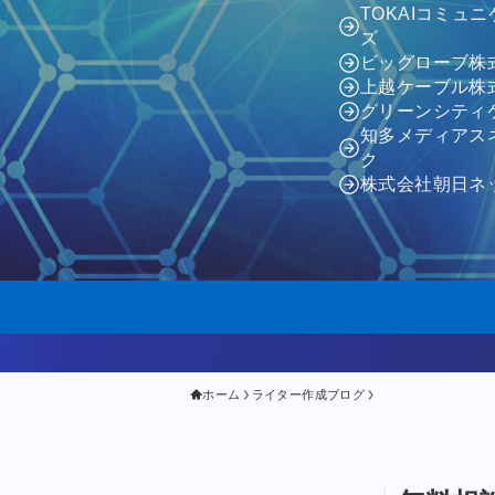
TOKAIコミュ
ズ
ビッグローブ株
上越ケーブル株
グリーンシティ
知多メディアス
ク
株式会社朝日ネ
ホーム
ライター作成ブログ