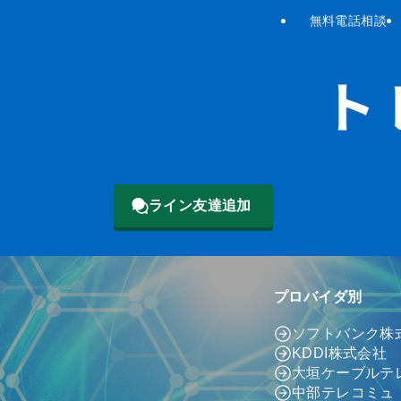
無料電話相談
ライン友達追加
プロバイダ別
ソフトバンク株
KDDI株式会社
大垣ケーブルテ
中部テレコミュ（c