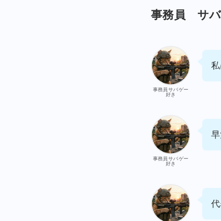
事務員 サ
私
事務員サバゲー
好き
早
事務員サバゲー
好き
代