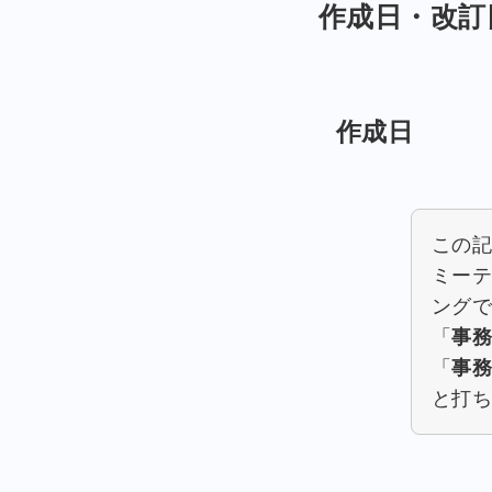
作成日・改訂
作成日
この
ミーテ
ング
「
事
「
事
と打