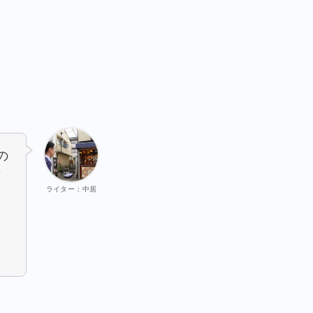
の
ィ
ライター：中居