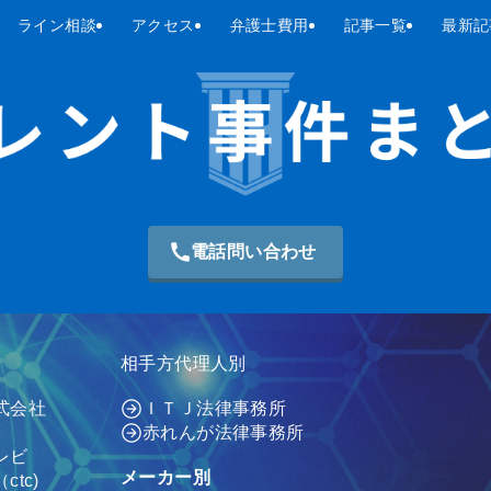
ライン相談
アクセス
弁護士費用
記事一覧
最新記
電話問い合わせ
相手方代理人別
式会社
ＩＴＪ法律事務所
赤れんが法律事務所
レビ
メーカー別
tc)