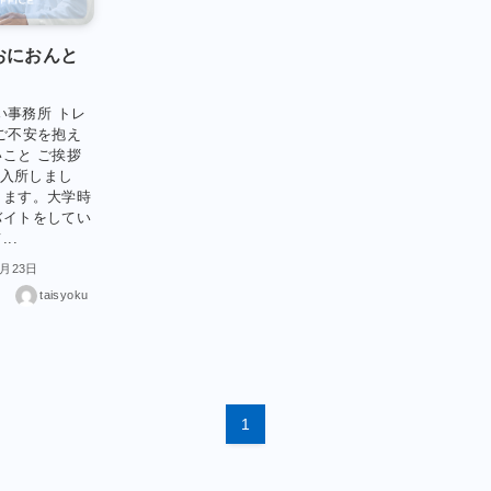
おにおんと
い事務所 トレ
ご不安を抱え
こと ご挨拶
て入所しまし
します。大学時
バイトをしてい
..
2月23日
taisyoku
1