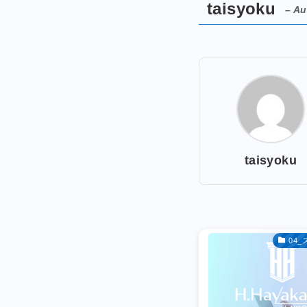
taisyoku
– Au
taisyoku
04