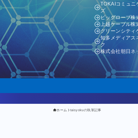
TOKAIコミュ
ズ
ビッグローブ株
上越ケーブル株
グリーンシティ
知多メディアス
ク
株式会社朝日ネ
ホーム
taisyokuの執筆記事