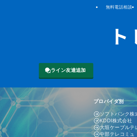
無料電話相談
ライン友達追加
プロバイダ別
ソフトバンク株
KDDI株式会社
大垣ケーブルテ
中部テレコミュ（c