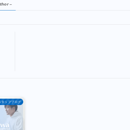
thor –
_スタッフブログ