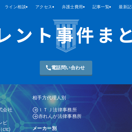
ライン相談
アクセス
弁護士費用
記事一覧
最新記
電話問い合わせ
相手方代理人別
式会社
ＩＴＪ法律事務所
赤れんが法律事務所
レビ
メーカー別
tc)