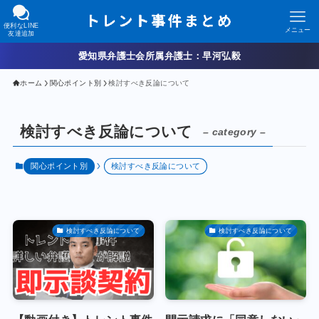
便利なLINE
メニュー
友達追加
愛知県弁護士会所属弁護士：早河弘毅
ホーム
関心ポイント別
検討すべき反論について
検討すべき反論について
– category –
関心ポイント別
検討すべき反論について
検討すべき反論について
検討すべき反論について