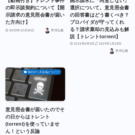
【動画付き】トレント事件
開示請求に「同意しない」
の即示談契約について【開
選択について。意見照会書
示請求の意見照会書が届い
の回答書はどう書くべき？
た方向け】
プロバイダが守ってくれ
る？請求棄却の見込みも解
2025年10月30日
早河弘毅
説【トレントtorrent】
2024年6月9日
2025年1月28日
早河弘毅
検討すべき反論について
意見照会書が届いたのでそ
の日からはトレント
(torrent)を使っていませ
ん！という反論