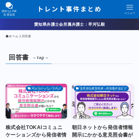
便利なLINE
メニュー
友達追加
愛知県弁護士会所属弁護士：早河弘毅
ホーム
回答書
回答書
– tag –
何も分からない方向け
意見照会書受領後～回答書作成まで
株式会社TOKAIコミュニ
朝日ネットから発信者情報
ケーションズから発信者情
開示にかかる意見照会書が