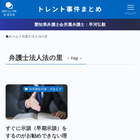
便利なLINE
メニュー
友達追加
愛知県弁護士会所属弁護士：早河弘毅
ホーム
弁護士法人法の里
弁護士法人法の里
– tag –
回答書提出後～示談まで
すぐに示談（早期示談）を
するのがお勧めできない理