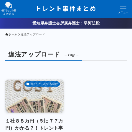
便利なLINE
メニュー
友達追加
愛知県弁護士会所属弁護士：早河弘毅
ホーム
違法アップロード
違法アップロード
– tag –
何も分からない方向け
１社８８万円（※旧７７万
円）かかる？！トレント事