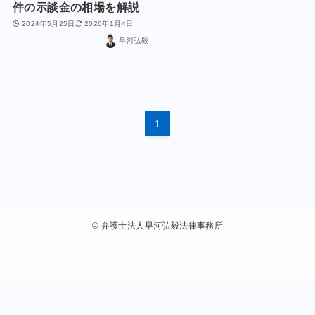
件の示談金の相場を解説
2024年5月25日
2026年1月4日
早河弘毅
1
©
弁護士法人早河弘毅法律事務所