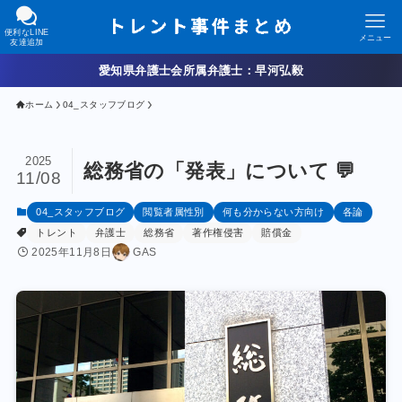
便利なLINE
メニュー
友達追加
愛知県弁護士会所属弁護士：早河弘毅
ホーム
04_スタッフブログ
2025
総務省の「発表」について 💬
11/08
04_スタッフブログ
閲覧者属性別
何も分からない方向け
各論
トレント
弁護士
総務省
著作権侵害
賠償金
2025年11月8日
GAS