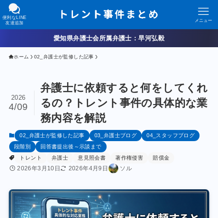
便利なLINE
メニュー
友達追加
愛知県弁護士会所属弁護士：早河弘毅
ホーム
02_弁護士が監修した記事
弁護士に依頼すると何をしてくれ
2026
るの？トレント事件の具体的な業
4/09
務内容を解説
02_弁護士が監修した記事
03_弁護士ブログ
04_スタッフブログ
段階別
回答書提出後～示談まで
トレント
弁護士
意見照会書
著作権侵害
賠償金
2026年3月10日
2026年4月9日
ソル