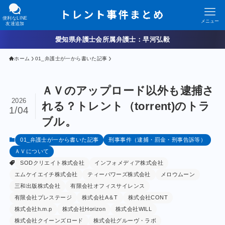
便利なLINE
メニュー
友達追加
愛知県弁護士会所属弁護士：早河弘毅
ホーム
01_弁護士が一から書いた記事
ＡＶのアップロード以外も逮捕さ
2026
れる？トレント（torrent)のトラ
1/04
ブル。
01_弁護士が一から書いた記事
刑事事件（逮捕・罰金・刑事告訴等）
ＡＶについて
SODクリエイト株式会社
インフォメディア株式会社
エムケイエイチ株式会社
ティーパワーズ株式会社
メロウムーン
三和出版株式会社
有限会社オフィスサイレンス
有限会社プレステージ
株式会社A＆T
株式会社CONT
株式会社h.m.p
株式会社Horizon
株式会社WILL
株式会社クイーンズロード
株式会社グルーヴ・ラボ