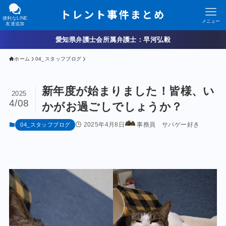
便利なLINE
メニュー
友達追加
愛知県弁護士会所属弁護士：早河弘毅
ホーム
04_スタッフブログ
新年度が始まりました！皆様、い
2025
4/08
かがお過ごしでしょうか？
2025年4月8日
事務員 サバゲー好き
04_スタッフブログ