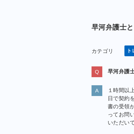
早河弁護士
カテゴリ
ト
早河弁護
１時間以
日で契約
書の受領
ってお問
いただい