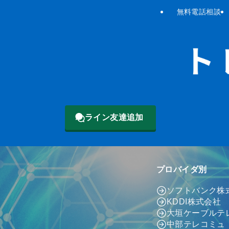
無料電話相談
ライン友達追加
プロバイダ別
ソフトバンク株
KDDI株式会社
大垣ケーブルテ
中部テレコミュ（c