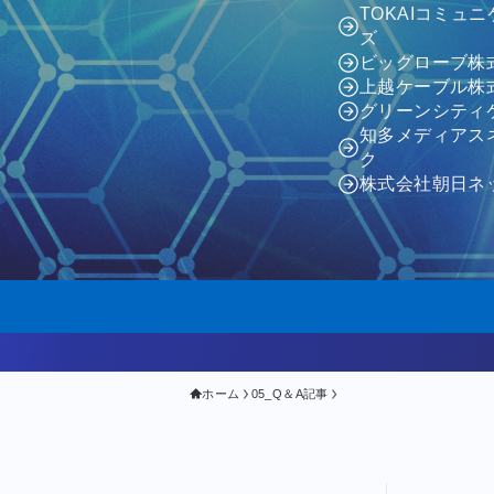
TOKAIコミュ
ズ
ビッグローブ株
上越ケーブル株
グリーンシティ
知多メディアス
ク
株式会社朝日ネ
ホーム
05_Q＆A記事