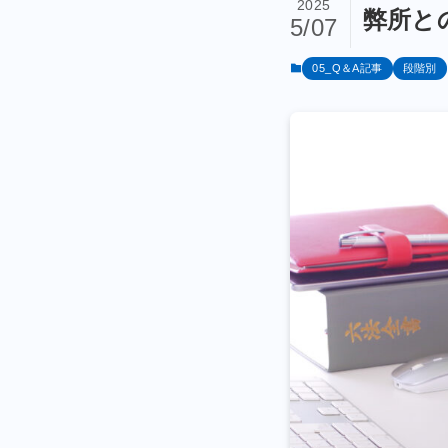
2025
弊所と
5/07
05_Q＆A記事
段階別