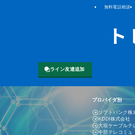
無料電話相談
ライン友達追加
プロバイダ別
ソフトバンク株
KDDI株式会社
大垣ケーブルテ
中部テレコミュ（c