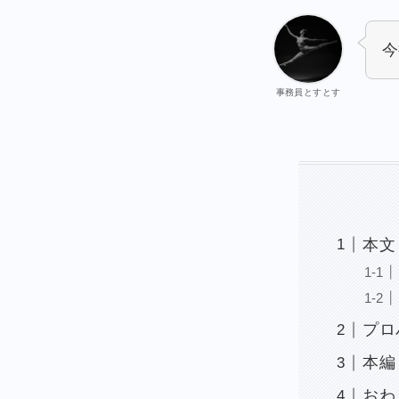
今
事務員とすとす
本文
プロ
本編
おわ