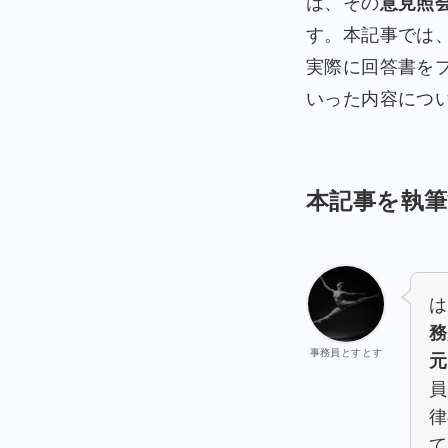
は、その
意見照
す。本記事では
実際に回答書を
いった内容につ
本記事を執
は
務
事務員とすとす
元
員
律
て