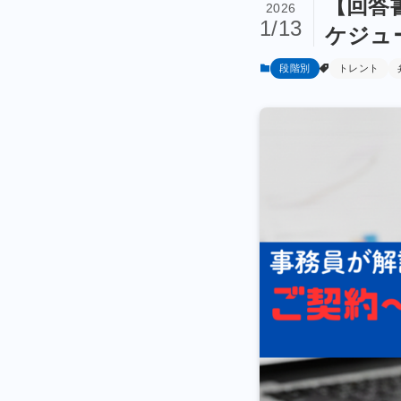
【回答
2026
1/13
ケジュ
段階別
トレント