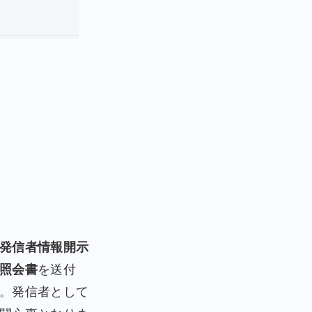
発信者情報開示
照会書
を送付
。発信者として