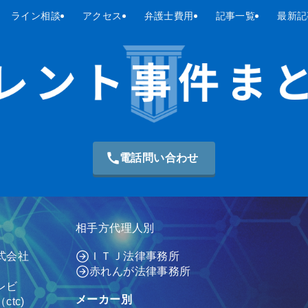
ライン相談
アクセス
弁護士費用
記事一覧
最新記
電話問い合わせ
相手方代理人別
式会社
ＩＴＪ法律事務所
赤れんが法律事務所
レビ
メーカー別
tc)