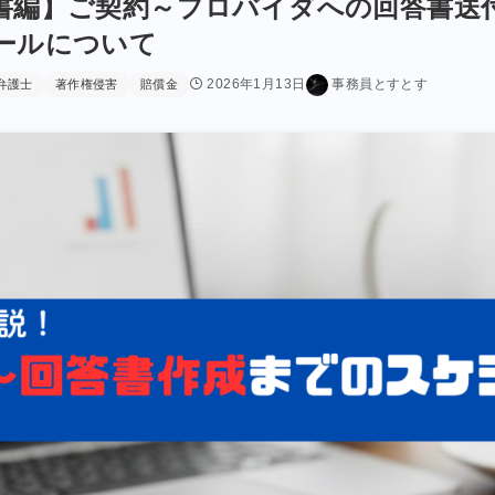
書編】ご契約～プロバイダへの回答書送
ールについて
2026年1月13日
事務員とすとす
弁護士
著作権侵害
賠償金