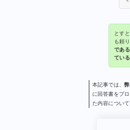
とすと
も頼
であ
てい
本記事では、
弊
に回答書をプロ
た内容について