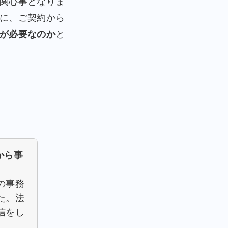
関心事となりま
に、ご契約から
が必要なのか
と
月から事
の事務
た。法
信をし