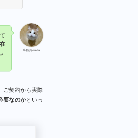
て
在
事務員enda
し
、ご契約から実際
必要なのか
といっ