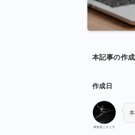
本記事の作
作成日
本
事務員とすとす