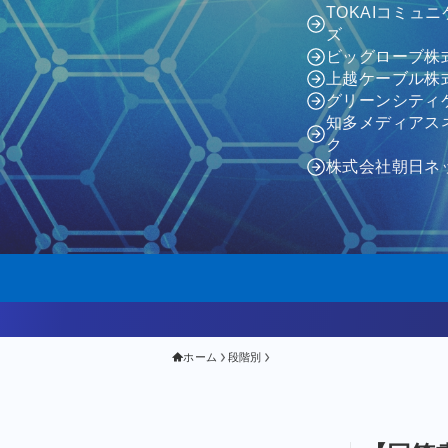
TOKAIコミュ
ズ
ビッグローブ株
上越ケーブル株
グリーンシティ
知多メディアス
ク
株式会社朝日ネ
ホーム
段階別